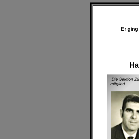
Er ging 
Ha