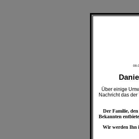
08.
Danie
Über einige Umwe
Nachricht das der 
Der Familie, de
Bekannten entbieten
Wir werden Ihn i