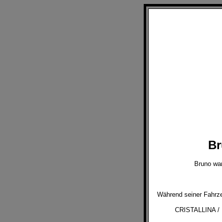
Br
Bruno war
Während seiner Fahrzei
CRISTALLINA /