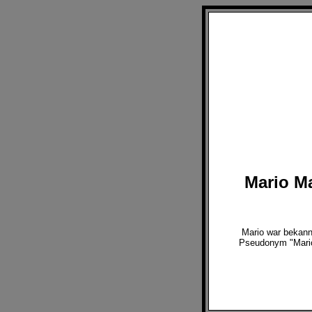
Mario Ma
Mario war bekann
Pseudonym "Mario